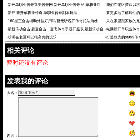
游
私服|新开超变态单
·
新开单职业传奇迷失传奇网.新开单职业传奇 站|单职业迷
·
我们在老区梦寐以求
失版本
·
新开 新开单职业传奇 单职业传奇副本玩法
·
要更多地了解属性的
·
180星王合击辅助外挂好用吗 暂无听说开传奇犯法为啥
·
呆在家里跟家族的兄
·
最新倍功合击,超变合击 变态传奇手游开服表,最新倍功合
·
电脑新开单职业传奇:
击，热血传
公子超变单职业
·
明明在老区可以很高兴的玩乐
·
打造领先的sf999
相关评论
暂时还没有评论
发表我的评论
大名：
内容：