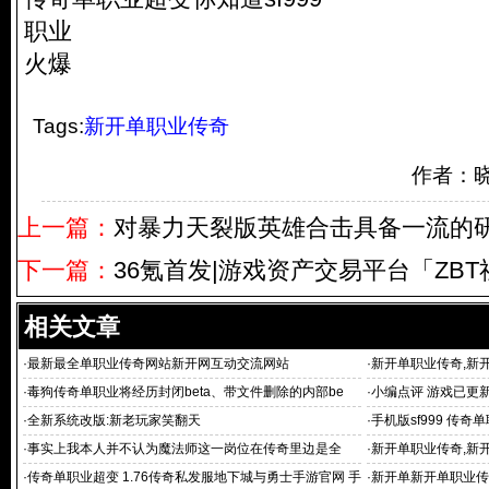
职业
火爆
Tags:
新开单职业传奇
作者：
上一篇：
对暴力天裂版英雄合击具备一流的
下一篇：
36氪首发|游戏资产交易平台「ZB
相关文章
·
最新最全单职业传奇网站新开网互动交流网站
·
新开单职业传奇,新开
传奇
·
毒狗传奇单职业将经历封闭beta、带文件删除的内部be
·
小编点评 游戏已更
·
全新系统改版:新老玩家笑翻天
·
手机版sf999 传奇
·
事实上我本人并不认为魔法师这一岗位在传奇里边是全
·
新开单职业传奇,新
相结合
·
传奇单职业超变 1.76传奇私发服地下城与勇士手游官网 手
·
新开单新开单职业传