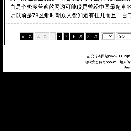
血是个极度普遍的网游可能说是曾经中国最超卓的
玩以前是78区那时期众人都知道有挂几而且一台电脑
首 页
上一页
1
2
3
下一页
末 页
超变传奇网站(
www.0312qh
超级变态传奇65535，超变
Pow