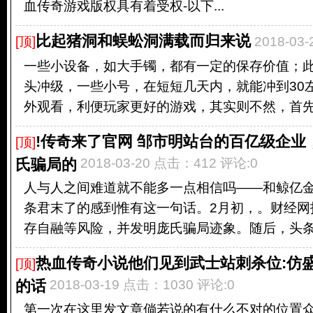
血传奇游戏版权具有着受权-以下...
比起猪洞和蜈蚣洞满载而归来说
[顶]
2018-03
一些小设备，如大手镯，都有一定的保存价值；
头冲级，一些小号，在短短几天内，就能冲到30
外观看，利便玩家更好的游戏，其实则不然，首先，
!传奇来了官网 邹市明站台的百亿级企业
[顶]
氏骗局的
2018-03-20 点击：412 评论:0
人与人之间难道就不能多一点相信吗——和鲸亿
条君末了的感到惟有这一句话。2月初，。财经网
存自融等风险，并发明庞氏骗局迹象。随后，头条君
热血传奇小说他们见到武士站刺杀位:仿盛
[顶]
的话
2018-03-19 点击：1030 评论:0
第一次在这里发文章倘若说的有什么不对的位置