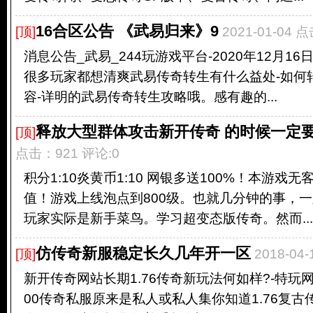
16合区公告 《武易归来》9
[顶]
2021-01-04 
消息公告_武易_244玩游戏平台-2020年12月1
很多玩家都想清爽武易传奇转生有什么益处-如何
容-详明的武易传奇转生攻略哦。感有趣的...
释放大型群体攻击新开传奇 的时候一定
[顶]
点击：921 评论:0
积分1:10炎黄币1:10 网银多送100%！本游戏
值！游戏上线泡点到800级。也就几分钟的事，
玩家实际是新手菜鸟。学习超变态版传奇。然而...
仿传奇新服稳定长久几年开一区
[顶]
2018-04
新开传奇网站长期1.76传奇新玩法何如样?-特玩网20
00传奇私服原来是私人或私人集你知道1.76复