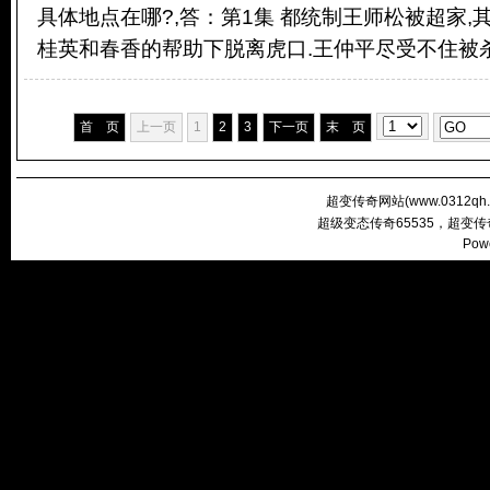
具体地点在哪?,答：第1集 都统制王师松被超家
桂英和春香的帮助下脱离虎口.王仲平尽受不住被杀.
首 页
上一页
1
2
3
下一页
末 页
超变传奇网站(
www.0312qh
超级变态传奇65535，超变
Pow