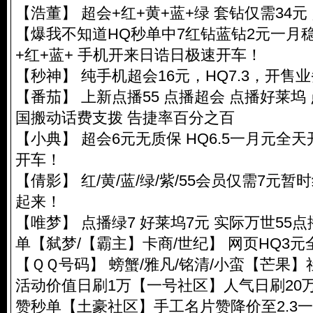
【浩董】 超会+红+黄+蓝+绿 套钻仅需34元 
【爆我不知道HQ秒单中7红钻蓝钻2元一月稳】
+红+蓝+ 手机开来日诰日极速开车！
【秒神】 纯手机超会16元，HQ7.3，开售
【番茄】 上新点播55 点播超会 点播好莱坞
国搬动话费支拨 告捷率百分之百
【小典】 超会6元无质保 HQ6.5一月元全天
开车！
【倩影】 红/黄/蓝/绿/紫/55会员仅需7元暂时
起来！
【唯梦】 点播绿7 好莱坞7元 实际万世55点
单【弑梦/【霸主】卡商/世纪】 网页HQ3
【ＱＱ号码】 螃蟹/雅凡/铭清/小蛮【芒果】
活动价值日刷1万【一号社区】人气日刷20万
赞秒单【土豪社区】手工名片赞降价至2.3一