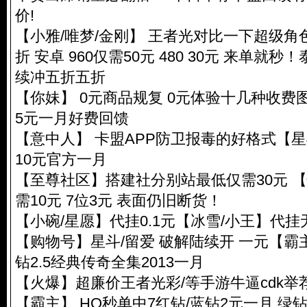
价!
【小雅/唯梦/金刚】 王者光对比一下超级角
折 安卓 960仅需50元 480 30元 来单就秒
续冲五折五折
【你妹】 0元商品规复 0元体验十几种收费
5元一月好费回馈
【意中人】 卡盟APP防卫报毒的好格式【
10元官方一月
【至尊社区】搭建社分别站最低仅需30元 【
需10元 7位3元 表面仍旧断货！
【小碗/星愿】代挂0.1元【冰雪/小王】代
【购物号】星斗/留爱 破解陆续开 一元【霸
钻2.5经典传奇全集2013一月
【火爆】超廉价王者光彩/等手游牛逼cdk举
【霸主】 HQ秒单中7红钻/蓝钻2元一月 绿