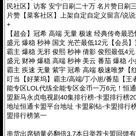
民社区】访客 安宁日刷二十万 名片赞日刷三万
片赞【菜客社区】上架自定自定义留言/说说
+
【超会】冠希 高端 无量 极速 经典传奇最
盛元 爆稳 秒神 国文 光芒最低12元【会员】
霸主 爆稳 无邪 俊熙 秒神 倩影 俊熙最低4
盛元 财神 爆稳 高端 秒神 美云 番茄 爆稳
霸主 疾速 无量 紫宇 冠希 高端 极速唯梦【
叮当【好莱坞】霸主/高端/丁小崽/番茄【王
能专区LOL代练全能专区金币一万6元！恒
盟新马永贞电视剧40集排行榜-卡盟排行榜20
地址恒通卡盟平台地址 卡盟刷钻-卡盟排行榜-
盟排行榜第一
串货出席销量必翻倍3.7本日举荐卡盟回馈