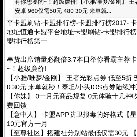
有你想要的~！超级廉价!【小雅/唯梦/金刚】 王
安卓 960仅需50元 480 30元 来单就...
平卡盟刷钻-卡盟排行榜-卡盟排行榜2017-
地址恒通卡盟平台地址卡盟刷钻-卡盟排行榜-卡
盟排行榜第一
串货出席销量必翻倍3.7本日举你看霸主荐
~！超级廉价!
【小雅/唯梦/金刚】 王者光彩点券 低至5折 安卓
0 30元 来单就秒！泰坦/小头IOS点券陆续
【你妹】 0一月元商品规复 0元体验十几种
费回馈
【意中人】 卡盟APP防卫报毒的好格式【
10元官方一月
【至尊社区】搭建社分别站最低仅需30元 【