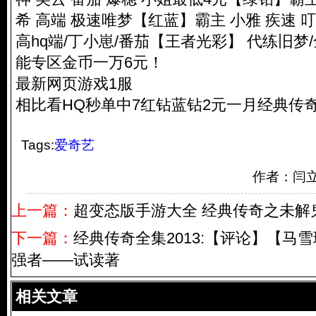
希 高端 极速唯梦【红蓝】霸主 小雅 疾速 
高hq端/丁小崽/番茄【王者光彩】 代练旧梦
能专区金币一万6元！
最新网页游戏1服
相比看HQ秒单中7红钻蓝钻2元一月经典传
Tags:
爱奇艺
作者：闫
上一篇：
超变态版手游大全 经典传奇之未解
下一篇：
经典传奇全集2013:【评论】【马雪
强者——试读著
相关文章