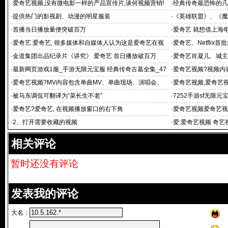
·
爱奇艺视频,没有微电影一样的产品宣传片,谈何视频营销!
·
经典传奇最恐怖的几集
电视剧40集
·
提供热门的影视剧、动漫的明星服装
·
《英雄联盟》、《魔
·
首播当日播放量便突破百万
·
爱奇艺 就想借上海
·
爱奇艺 爱奇艺, 很多媒体和自媒体人认为这是爱奇艺在视
·
爱奇艺、Netfli
频
·
金道集团出品纪录片《讲究》 爱奇艺 首日播放破百万
·
爱奇艺肖凝儿、城主
·
最新网页游戏1服_手游无限元宝服 经典传奇古墓全集_47
·
爱奇艺视频?视频内
54经
卦、雷人搞笑
·
爱奇艺视频?MV内容包含单曲MV、单曲现场、演唱会、
·
爱奇艺视频,爱奇艺
影视原声、音
·
被马东调侃可翻译为“菜长生不老”
·
7252手游sf无限
典传奇
·
爱奇艺?爱奇艺, 在视频播放窗口的右下角
·
爱奇艺视频爱奇艺视
·
2、打开需要收藏的视频
·
爱:爱奇艺视频 奇艺
相关评论
暂时还没有评论
发表我的评论
大名：