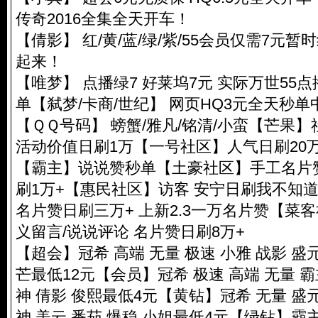
传奇2016全集全天开车！
【倩影】 红/黄/蓝/绿/紫/55会员仅需7元暂时
起来！
【唯梦】 点播绿7 好莱坞7元 实际万世55点
单【弑梦/卡商/世纪】 网页HQ3元全天秒单
【ＱＱ号码】 螃蟹/雅凡/铭清/小蛮【芒果】
活动价值日刷1万【一号社区】人气日刷20万
【霸主】说说赞秒单【土豪社区】手工名片赞
刷1万+【惠民社区】访客 安宁日刷我不知
名片赞日刷三万+ 上新2.3一万名片赞【菜
义留言/说说评论 名片赞日刷8万+
【超会】冠希 高端 无量 极速 小雅 战影 盛元
芒最低12元【会员】冠希 极速 高端 无量 霸
神 倩影 俊熙最低4元【黄钻】冠希 无量 盛元
神 美云 番茄 爆稳 小姐最低4元【绿钻】霸主