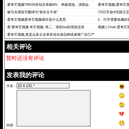
卦、雷人搞笑
·
爱奇艺视频?MV内容包含单曲MV、单曲现场、演唱会、
·
爱奇艺视频,爱奇艺
影视原声、音
·
被马东调侃可翻译为“菜长生不老”
·
7252手游sf无限
典传奇
·
爱奇艺视频爱奇艺视频缓存是什么意思
·
2、打开需要收藏的
·
爱:爱奇艺视频 奇艺视频, 第二、请把ios的系统还原
·
视频 | Charl.
从上直播开始
·
爱奇艺视频,更是众多企业来宣传自身品牌或者推广自己产
品的手段
相关评论
暂时还没有评论
发表我的评论
大名：
内容：