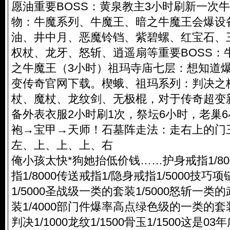
愿油重要BOSS：黄泉教主3小时刷新一次
物：牛魔系列、牛魔王、暗之牛魔王会爆设
油、井中月、恶魔铃铛、紫碧螺、红宝石、
权杖、龙牙、怒斩、逍遥扇等重要BOSS：
之牛魔王（3小时）祖玛寺庙七层：想知道
变传奇官网下载。楔蛾、祖玛系列：判决之
杖、魔杖、龙纹剑、无极棍，对于传奇超变
备外表衣服2小时刷1次，祭坛6小时，老巢
袍→宝甲→天师！石墓阵走法：走右上的门
左、上、上、上、右
俺小孩太快*狗她抬低价钱……护身戒指1/80
指1/8000传送戒指1/隐身戒指1/5000技巧项
1/5000圣战级一类的套装1/5000怒斩一类
装1/4000部门件爆率高点绿色级的一类的套装1/
判决1/1000龙纹1/1500骨玉1/1500这是0