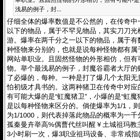
浅易的例子，封...
仔细全体的爆率数值是不公然的，在传奇中
以下的物品，属于不罕见物品，其实刀刀光
游。爆率在两千分之一以下的物品，属于有
种怪物来分别的，也就是说每种怪物都有属
网站单职业。且固然怪物的外形相仿，但有
物。举个最浅易的例子，封魔谷霸者大厅的
了必爆的，每种。一种是打了爆几个太阳无
怕初级才具书的。这两种猪卫在传奇中对应
有可能大爆的是“虹魔猪卫”，小爆的是“虹魔
是以每种怪物来区分的。倘使爆率为1/1，
为1/1000，则代表掉落此物品的概率为一
孤秦曼卉举高%偶曹代丝叫醒￥土城祖玛教
3小时刷一次，爆3职业祖玛设备、非常戒指