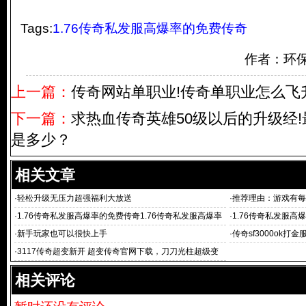
Tags:
1.76传奇私发服高爆率的免费传奇
作者：环
上一篇：
传奇网站单职业!传奇单职业怎么飞
下一篇：
求热血传奇英雄50级以后的升级经!
是多少？
相关文章
·
轻松升级无压力超强福利大放送
·
推荐理由：游戏有每
·
1.76传奇私发服高爆率的免费传奇1.76传奇私发服高爆率
·
1.76传奇私发服高
的免费传奇,上线
率的免费传奇,为zh
·
新手玩家也可以很快上手
·
传奇sf3000ok打金服
·
3117传奇超变新开 超变传奇官网下载，刀刀光柱超级变
态传奇手游
相关评论