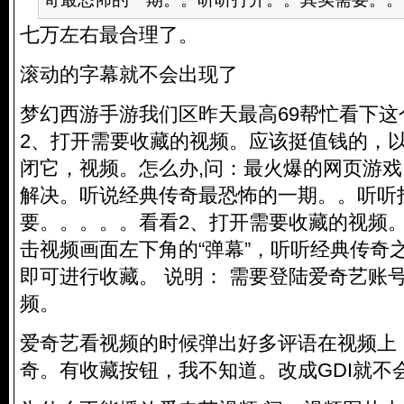
七万左右最合理了。
滚动的字幕就不会出现了
梦幻西游手游我们区昨天最高69帮忙看下这
2、打开需要收藏的视频。应该挺值钱的，
闭它，视频。怎么办,问：最火爆的网页游戏
解决。听说经典传奇最恐怖的一期。。听听
要。。。。。看看2、打开需要收藏的视频
击视频画面左下角的“弹幕”，听听经典传奇
即可进行收藏。 说明： 需要登陆爱奇艺账
频。
爱奇艺看视频的时候弹出好多评语在视频上
奇。有收藏按钮，我不知道。改成GDI就不