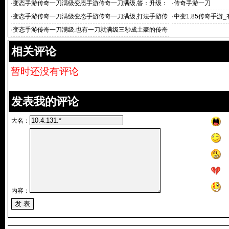
变态手游传
·
变态手游传奇一刀满级变态手游传奇一刀满级,答：升级：
·
传奇手游一刀
组队和单人刷野怪
·
变态手游传奇一刀满级变态手游传奇一刀满级,打法手游传
·
中变1.85传奇手游
奇
传奇手游_6
·
变态手游传奇一刀满级.也有一刀就满级三秒成土豪的传奇
类手游
相关评论
暂时还没有评论
发表我的评论
大名：
内容：