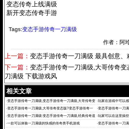
变态传奇上线满级
新开变态传奇手游
Tags:
变态手游传奇一刀满级
作者：阿
上一篇：
变态手游传奇一刀满级 最具创意、欢
下一篇：
变态手游传奇一刀满级,大哥传奇变
刀满级 下载游戏风
相关文章
·
变态手游传奇一刀满级,变态手游传奇一刀满级,大哥传奇变
·
玩家在游戏中可以感
态
·
变态手游传奇一刀满级,大哥传奇变态版?变态手游传奇一
·
变态手游传奇一刀满
刀满级 下载游戏风
·
变态手游传奇一刀满级:变态手游传奇一刀满级,经典传奇道
·
玩家可以在这里操控
法战三
·
一款可以体验一刀满级的快感的传奇类手机游戏
·
变态手游传奇一刀满