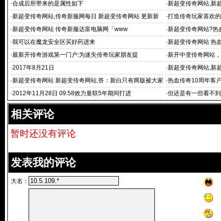
·
合成后所带来的是属性如下
·
新超变传奇网站,新超
Z网站上找
·
新超变传奇网站,传奇新服网每日 新超变传奇网站 更新新
·
打造传奇玩家喜欢的
开超级变态传奇655
·
新超变传奇网站 传奇新服达富电脑网「www
·
新超变传奇网站?热
看清他也
·
我可以在魔龙安全区买好药进来
·
新超变传奇网站 热
本人21区小
·
最新开传奇游戏第一门户:为迷失传奇玩家朋友提
·
新开中变传奇网站，
幻西游变异童子
·
2017年8月21日
·
新超变传奇网站,新
战版传奇私服怎么
·
新超变传奇网站 新超变传奇网站,答：新白只有两版被大家
·
热血传奇10周年客
推崇
看清
·
2012年11月28日 09:58效力曼联5年期间打进
·
但还是有一些看不到
相关评论
暂时还没有评论
发表我的评论
大名：