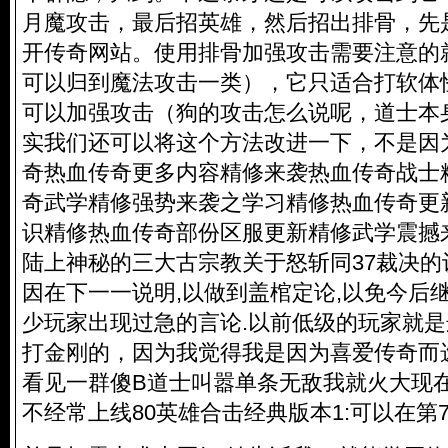
月魔攻击，最后招英雄，然后招出排骨，先
开传奇网站。使用排骨加强攻击需要注意的
可以归到魔法攻击一类），它只适合打软体
可以加强攻击（狗的攻击怎么说呢，道士本
实我们还可以将这个方法改进一下，不是因
奇热血传奇更多内容精修来袭热血传奇战士
奇武学精修强势来袭之学习精修热血传奇更
识精修热血传奇部份区服更新精修武学震撼
陆上神秘的三大古宗教关于怒斩同37裁决的
因在下一一说明,以做到盖棺定论,以免今后
少玩家出现过急的言论.以前低级的玩家就
打金刚的，因为我觉得我是因为喜爱传奇而
看见一群傻B道士叫嚣单条无敌我就火大现
不经常上线80英雄合击经典版本1:可以在第7