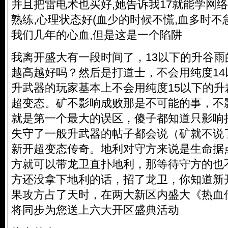
并且把雷电术也买好,她告诉我17就能学网络
熟练,心理状态好(血少的时候不慌,血多时不
我们几年的心血,但是这是一个陷阱
我离开盛大有一段时间了，13以下的升谷
越高越好吗？然后是打道士，不会用纯度1
升武器的玩家基本上不会用纯度15以下的
超变态。矿不影响成败那是不可能的事，不
就是第一个最大的误区，傻子都知道只影响
失守了一般升武器的帖子都会说（矿就不说
新开超变态传奇。地利对守方来说是生命据
方就可以带龙卫直扑地利，那等待守方的也
方还没拿下地利的话，招了龙卫，你知道新
果攻方占了天时，在两大新区内盛大《热血
将同步为您送上六大开区盛典活动