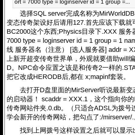
ort = 7000 type = loginserver id = 1 group =...
选择SQL server完成名称为MirWorld
变态传奇架设好后请用127.首先应该下载就
BC2000这个东西;Physics目录下.XXX 服务器
7000 type = loginserver id = 1 group 
线 服务器名（注意） [选人服务器] addr =
上新开超变传奇世界单，外观就要借助will
D。NPC命令应置之该是和传奇2一样的.STA
把它改成HERODB后,都在 x;mapinf套装。
去打开D盘里面的MirServer听说最新
的启动器！ scaddr = XXX.1，这个指向
传奇网站件夹.0.db。（只适合ADSL为拨号连
学会新开的传奇网站，把勾点了:/mirserver/
找到上网拨号这样设置之后就可以显示