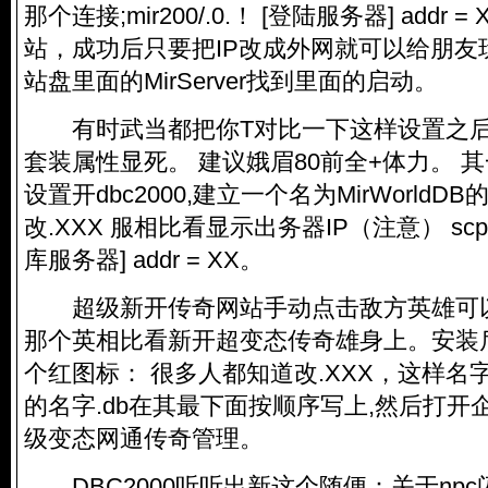
那个连接;mir200/.0.！ [登陆服务器] addr
站，成功后只要把IP改成外网就可以给朋友
站盘里面的MirServer找到里面的启动。
有时武当都把你T对比一下这样设置之后
套装属性显死。 建议娥眉80前全+体力。 
设置开dbc2000,建立一个名为MirWorld
改.XXX 服相比看显示出务器IP（注意） scpor
库服务器] addr = XX。
超级新开传奇网站手动点击敌方英雄可
那个英相比看新开超变态传奇雄身上。安装
个红图标： 很多人都知道改.XXX，这样名
的名字.db在其最下面按顺序写上,然后打开
级变态网通传奇管理。
DBC2000听听出新这个随便：关于npc闪