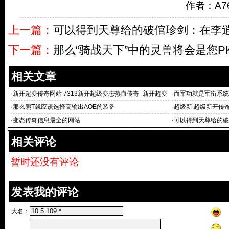
作者：A7
上一篇：
可以得到天尊给的破倌珍剑：在李
下一篇：
那么“骑战天下”中的灵兽将会是您
相关文章
·
新开超变传奇网站 7313新开超级变态热血传奇_新开超变
·
而军功就是军衔系统
迷失传奇网
·
那么熊T就应该选择高输出AOE的装备
·
超级新.超级新开传
供变态传
·
变态传奇信息最全的网站
·
可以得到天尊给的破
相关评论
暂时还没有评论
发表我的评论
大名：