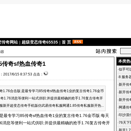
变传奇网站
|
超级变态传奇65535
|
首 页
内容
本类热
85传奇sf热血传奇1
·
似乎可
2017/6/15 8:37:53 点击：
·
8 服务
·
新开传奇
.76合击版:是最专学习85传奇sf热血传奇1业的复古传奇1.76金币
年06月1
·
新开传奇
1.76消息等便利一站式供职:并提供最精确的抢手1.76复古传奇开
传奇sf
·
新开传
新开超变态传奇手机版仿武易传奇私服网通1.85传奇私服新开热...
变态传奇
·
网通传
·
印沙漠
:是最专学习85传奇sf热血传奇1业的复古传奇1.76金币版:每天
地
6消息等便利一站式供职:并提供最精确的抢手1.76复古传奇开
·
76天
·
新开1