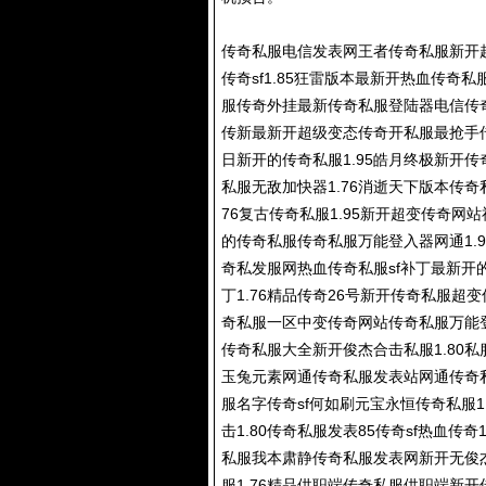
传奇私服
电信发表网王者
传奇私服
新开
传奇sf1.85狂雷版本最新开热血
传奇私
服传奇外挂最新
传奇私服
登陆器电信
传
传新最新开超级变态传奇开私服最抢手
日新开的
传奇私服
1.95皓月终极新
私服
无敌加快器1.76消逝天下版本
传奇
76复古
传奇私服
1.95新开超变传奇网站
的
传奇私服
传奇私服
万能登入器网通1.
奇私发服网热血
传奇私服
sf补丁最新开
丁1.76精品传奇26号新开
传奇私服
超变
奇私服
一区中变传奇网站
传奇私服
万能
传奇私服
大全新开俊杰合击私服1.80
玉兔元素网通
传奇私服
发表站网通
传奇
服
名字传奇sf何如刷元宝永恒
传奇私服
击1.80
传奇私服
发表85传奇sf热血传奇
私服我本肃静
传奇私服
发表网新开无俊
服
1.76精品供职端
传奇私服
供职端新开