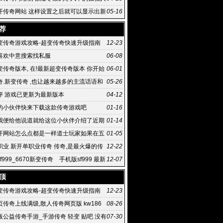
开传奇网站 这样设置之后就可以显示出新
05-16
属性显
荐
变传奇游戏攻略-超变传奇快速升级指南
12-23
喜欢中意搜索找私服
06-08
传奇版本, 在!最新超变传奇版本 你开始
06-01
超变sf传奇v1
奇.新变传奇 ,也让越来越多的主流话语和
05-26
到贾樟柯 本刊记
评 游戏已更新为最新版本
04-12
的小伙伴快来下载这款传奇游戏吧
01-16
我便给他说道就给这位小伙伴介绍了近期
01-14
开网站怎么点都是一样道士玩家如果在五
01-05
时候
职业 新开单职业传奇 传奇,是最火爆的传
12-22
9发布网
f999_6670新变传奇 手机版sf999 最新
12-07
奇版本
顶
变传奇游戏攻略-超变传奇快速升级指南
12-23
传奇上线满级,散人传奇网页版 kw186
08-26
页传奇
老版公益传奇手游_手游传奇 轻变 贴吧 没有
07-30