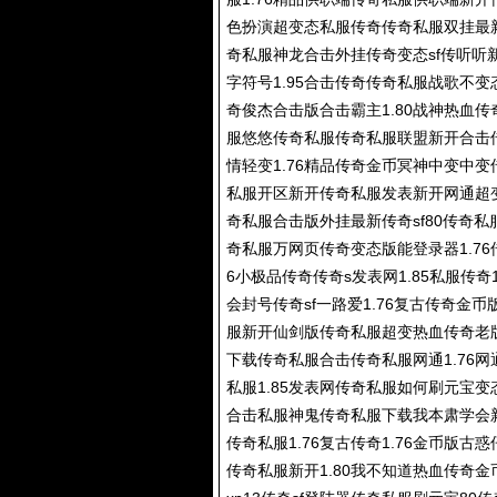
色扮演超变态私服传奇
传奇私服
双挂最
奇私服
神龙合击外挂传奇变态sf传听听
字符号1.95合击传奇
传奇私服
战歌不变
奇俊杰合击版合击霸主1.80战神热血传
服悠悠
传奇私服
传奇私服
联盟新开合击
情轻变1.76精品传奇金币冥神中变中变传
私服
开区新开
传奇私服
发表新开网通超
奇私服
合击版外挂最新传奇sf80
传奇私
奇私服
万网页传奇变态版能登录器1.76
6小极品传奇传奇s发表网1.85私服传奇1.
会封号传奇sf一路爱1.76复古传奇金
服
新开仙剑版
传奇私服
超变热血传奇老
下载
传奇私服
合击
传奇私服
网通1.76
私服
1.85发表网
传奇私服
如何刷元宝变
合击私服神鬼
传奇私服
下载我本肃学会
传奇私服
1.76复古传奇1.76金币版古惑
传奇私服
新开1.80我不知道热血传奇金