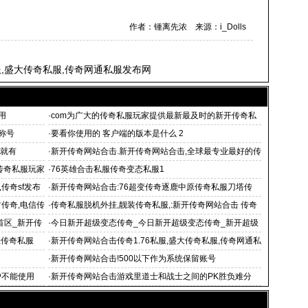
作者：锺离先浓 来源：i_Dolls
服,盛大传奇私服,传奇网通私服发布网
用
·
com为广大的传奇私服玩家提供最新最及时的新开传奇私
服
称号
·
要看你使用的 客户端的版本是什么 2
 就有
·
新开传奇网站合击.新开传奇网站合击,全球最专业最好的传
奇
传奇私服玩家
·
76英雄合击私服传奇变态私服1
,传奇sf发布
·
新开传奇网站合击:76超变传奇逐鹿中原传奇私服刀塔传
古传奇,电信传
·
传奇私服脱机外挂,靓装传奇私服,:新开传奇网站合击 传奇
外传私
首区_新开传
·
今日新开超级变态传奇_今日新开超级变态传奇_新开超级
变态热血传奇
挂传奇私服
·
新开传奇网站合击传奇1.76私服,盛大传奇私服,传奇网通私
服发布网
·
新开传奇网站合击!500以下作为系统保留账号
户不能使用
·
新开传奇网站合击游戏里道士和战士之间的PK胜负难分