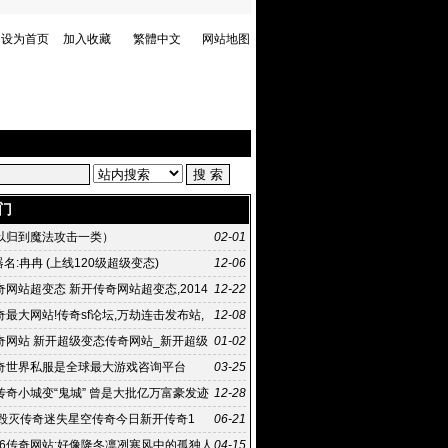
设为首页
加入收藏
繁體中文
网站地图
门
以归到魔法攻击一类）
02-01
器名:冉冉 (上线120级超级变态)
12-06
网站超变态 新开传奇网站超变态,2014
12-22
7日 10:58《传
最大网站!传奇sf论坛,万劫连击发布站,
12-08
外挂,超级变态
奇网站 新开超级变态传奇网站_新开超级
01-02
 新开超级变态传
奇世界私服是全球最大游戏咨询平台
03-25
传奇小城变“鬼城” 曾是大批亿万富豪发迹
12-28
下毁灭传奇迷失星空传奇今日新开传奇1
06-21
.76传奇网站:好像隆冬凛冽寒风中的孤独人
04-15