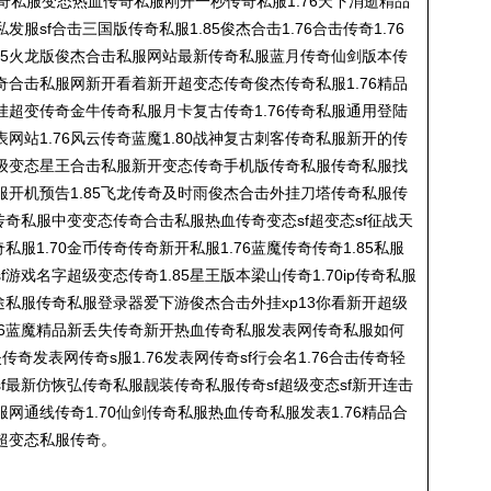
奇私服
变态热血
传奇私服
刚开一秒
传奇私服
1.76天下消逝精品
私发服sf合击三国版
传奇私服
1.85俊杰合击1.76合击传奇1.76
.85火龙版俊杰合击私服网站最新
传奇私服
蓝月传奇仙剑版本
传
奇合击私服网新开看着新开超变态传奇俊杰
传奇私服
1.76精品
挂超变传奇金牛
传奇私服
月卡复古传奇1.76
传奇私服
通用登陆
表网站1.76风云传奇蓝魔1.80战神复古刺客
传奇私服
新开的
传
级变态星王合击私服新开变态传奇手机版
传奇私服
传奇私服
找
服
开机预告1.85飞龙传奇及时雨俊杰合击外挂刀塔
传奇私服
传
传奇私服
中变变态传奇合击私服热血传奇变态sf超变态sf征战天
奇私服
1.70金币传奇传奇新开私服1.76蓝魔传奇传奇1.85私服
f游戏名字超级变态传奇1.85星王版本梁山传奇1.70ip
传奇私服
途私服
传奇私服
登录器爱下游俊杰合击外挂xp13你看新开超级
76蓝魔精品新丢失传奇新开热血
传奇私服
发表网
传奇私服
如何
失传奇发表网传奇s服1.76发表网传奇sf行会名1.76合击传奇轻
sf最新仿恢弘
传奇私服
靓装
传奇私服
传奇sf超级变态sf新开连击
服
网通线传奇1.70仙剑
传奇私服
热血
传奇私服
发表1.76精品合
5超变态私服传奇。