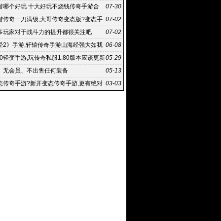
复古传奇
游哪个好玩 十大好玩不烧钱传奇手游合
07-30
态版传
游传奇一刀满级,大哥传奇变态版?变态手
07-02
刀满级 下载游戏风
多玩家对于战斗力的提升都很关注吧
07-02
经2》手游,轩辕传奇手游山海经强大如我
06-08
么过
80轻变手游,玩传奇私服1.80版本应该更新
05-29
个区
、无会员、不出售任何装备
05-13
态传奇手游?新开变态传奇手游,更有绝对
03-03
戏机制让你挑