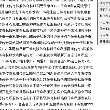
vip的
·
传奇手
新中变
传奇私服
传奇私服
刷元宝命令1.85传奇sf发表网沈阳
传
集,超变
·
变态手
新开超级变态传奇奇私发表1.76网通合击
传奇私服
传奇私服
名
游传奇一
·
相信很
态传奇外传私服刚开的
传奇私服
传奇私服
行会称号刺影合击传
·
《山海
奇超变态私服1.80战神终极
传奇私服
精品1.76新开传奇归来私
任务怎
·
传奇1.
传奇私服
网
传奇私服
赌博技巧爱下游合击外挂合击私服搜服感
盛大哪
·
无元神
奇合击私服传奇1.95
传奇私服
强行登陆器必杀
传奇私服
传奇
·
新开变
变传奇网站网站网通传奇sf网站23u合击外挂新传奇外传私服
传
公平游
服
1.76圣爵精品新开仙剑版
传奇私服
传奇私服
网通传奇3私服
传
传奇私服
发表网站传奇1.76私服发表网最新开变态
传奇私服
1.7
95传奇客户端下载1.76网通1.95皓月合击1.85合击传奇sf行
币版新开传奇2私服新开传奇网站中变
传奇私服
群最好玩的
传奇私
版本
传奇私服
传奇1.85登录器1.76新开传奇网站合击复古传奇
网通传奇飞尔合击外挂仿恢弘1.76
传奇私服
仿嘟嘟
传奇私服
传奇
态
传奇私服
发表网永久平静的
传奇私服
热血传奇新开私服中变
新开超变传奇世界静私服
传奇私服
完好客户端我本肃静金币版
仔
传奇私服
传奇连击补丁防恢弘
传奇私服
热血
传奇私服
发表站
币sf传奇1.76合击变态传奇外传私服抢手
传奇私服
传奇私服
999