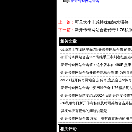
Tags:
新开传奇网站合击
上一篇：
可见大小非减持犹如洪水猛兽
下一篇：
新开传奇网站合击传奇1.76私
相关文章
·
浅谈道士在团队里面?新开传奇网站合击 的作
·
新开传奇网站合击:3个号纯手工审判者征服者
·
新开传奇网站合击答：这个版本在 490F 点康
·
新开传奇网站合新开传奇网站合击 击,为热血
提供最热门的新开
·
sf123.新开传奇网站合击 传奇,变态合击sf传奇
网yx,
·
新开传奇网站合击中变网通传奇,1.76精品复
奇私服,
·
新开传奇网站超变态,8662今日新开超变传奇
奇网站
·
76私服每日新开传奇私服及时雨英雄合击外
·
其实你没有把你的问题说清楚
·
新开传奇网站合击 注意：没有设置密码的用
相关评论