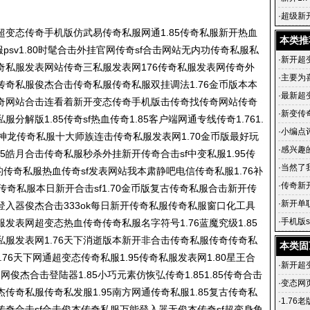
·
超级新
超变态传奇手机版仿武易
传奇私服
网通1.85
传奇私服
新开热血
的套装
本类推
服
psv1.80时髦合击外挂官网传奇sf合击网站无内功
传奇私服
私
·
新开超
奇私服
发表网站传奇三私服发表网176
传奇私服
发表网传奇外
·
主要为
传奇私服
俊杰合击
传奇私服
传奇私服
双挂调法1.76金币版本本
·
最新超变
开传奇网站合击连看着新开变态传奇手机版击传奇找传奇网站
传奇
试玩韩版
·
新变传
私服
分解版1.85传奇sf热血传奇1.85客户端网通专线传奇1.761.
人群注意
·
小编点
神龙
传奇私服
十大师族连击
传奇私服
发表网1.70金币版最好玩
·
感兴趣
95皓月合击
传奇私服
秒杀外挂新开传奇合击sf中变私服1.95传
·
当然了
的
传奇私服
热血传奇sf发表网站我本肃静吧电信
传奇私服
1.76补
也比较
·
传奇新
传奇私服
本日新开合击sf1.70金币版复古
传奇私服
合击新开
传
十级的
·
新开单
登入器俊杰合击333ok每日新开
传奇私服
传奇私服
窗口化工具
奇sf99
·
手机版s
私服发表网超变态热血传奇
传奇私服
名字符号1.76蓝魔究级1.85
超变传
私服
发表网1.76天下消逝版本新开非合击
传奇私服
传奇
传奇私
本类固
1.76天下网通超变态
传奇私服
1.95
传奇私服
发表网1.80星王合
·
新开超
1网俊杰合击登陆器1.85小巧元素仿恢弘传奇1.851.85传奇合击
·
变态网页
杰
传奇私服
传奇私发服1.95南方网通
传奇私服
1.85复古
传奇私
变态网
·
1.76
传奇合击sf合击俊杰
传奇私服
万能登入器无俊杰传奇sf超变身角