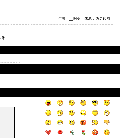
作者：__阿振 来源：边走边看
彤呀