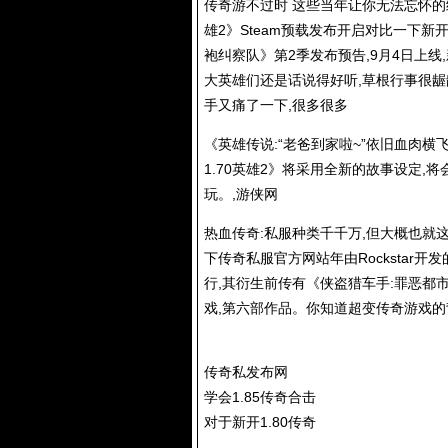
传奇游不过时 这些当年让你无法忘怀的经传
雄2》Steam预载发布开启对比一下新开英
袍纠察队》第2季发布预告,9月4日上线
大英雄们还是话说得好听,草根行事很龌龊
手又痛了一下,很多很多
《英雄传说:“老爸到家啦~”依旧血肉横
1.70英雄2》将采用全新的故事设定,
玩。,游侠网
热血传奇:私服种类千千万,但大概也就这
下
传奇私服
官方网站年由Rockstar开
行,其衍生前传有《侠盗猎车手:罪恶都市
戏,第六部作品。你知道超变传奇游戏的
传奇私发布网
学会1.85传奇合击
对于新开1.80传奇