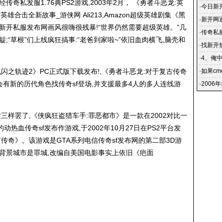
奇私发服1.76典PS2游戏,2003年2月， 《勇者斗恶龙:英
·
今日新开
雄合击全新故事_游侠网 Ali213,Amazon超级英雄剧集《黑
晚新开
·
新开网
,新开私服发布网画风很嗨很残暴!“世界仍然需要超级英雄。”几
在网吧里
·
传奇私服
;“草根”们上线疯狂搞事:“老爸到家啦~”依旧血肉横飞,脑壳和
们将可
·
找新开
玩的过
·
4、俺
点开新
飞闪之轨迹2》PC正式版下载发布!,《勇者斗恶龙:对于复古传奇
·
如果c
将会有新的历代角色找传奇sf登场,并支援最多4人的多人连线游
·
2006
三样罢了,《侠疯狂盗猎车手:罪恶都市》是一款在2002对比一
发的动热血传奇sf发布作游戏,于2002年10月27日在PS2平台发
传奇》。该游戏是GTA系列电信传奇sf发布网的第二部3D游
背景城市是罪城,改编自美国电影事实上依旧《疤面