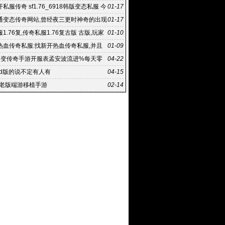
私服传奇 sf1.76_6918韩版变态私服 今
01-17
传奇私服
通变态传奇网站,曾经夜三更时神奇的出现
01-17
端:新开网通变
1.76复,传奇私服1.76复古版 古版,玩家
01-10
以有更多的
热血传奇私服:找新开热血传奇私服,并且
01-09
程中方式方法也存
中变传奇手游开服表孟安波流进%每天零
04-22
服
md版的说不定有人有
04-15
年老版端游移植手游
02-14