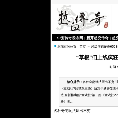
中变传奇发布网
|
新开超变传奇
|
超
您现在的位置：
首页
>>
超级变态传奇6553
“草根”们上线疯狂
时间：2
核心提示：
各种奇葩玩法层出不穷 “
《童戏社?脸谱戏三绝》所对于新开复古
造,全新推出的“童戏社”第二部《童戏社
雄》将...
各种奇葩玩法层出不穷