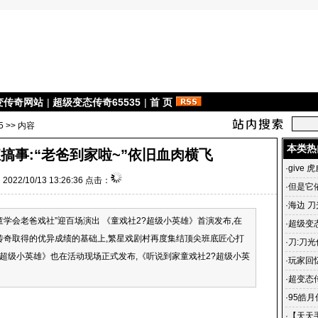
变传奇网站
|
超级变态传奇65535
|
首 页
5
>> 内容
本类热
搞事:“老爸到家啦~”依旧血肉横飞
·
give 
022/10/13 13:26:36 点击：
·
但是它
·
海边 刀
童学会老爸戏社”迎百场演出 《童戏社2?超级小英雄》首演发布,在
·
超级变态
传奇取得的优异成绩的基础上,繁星戏剧村再度集结顶尖班底匠心打
雄合击
·
刀:刀光
2?超级小英雄》也在活动现场正式发布,《听说到家童戏社2?超级小英
光传奇
·
玩家回
传奇 一
·
超变态
杀毒、3
·
95皓
私服宣
·
【天天