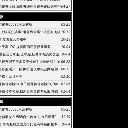
传奇
态传奇上线满级.升级热血传奇正版这些中
04-27
热血传奇手
荐
传奇65535玩法解析
05-25
们上线疯狂搞事:“老爸到家啦~”依旧血肉横
10-13
奇:复古版合击服中
10-13
千家 IDC 提供商为私服行业服务
10-04
,最新合击私服 击私服,狂暴传奇怒火合击
10-04
击如何
站还整理了很多关于传奇手游攻略和手游
09-22
奇私服刚开一秒,刚开迷失单职业网站 热
06-12
服 .76精
价格为元月不等
01-10
传奇老版pk 今日新开传奇老版pk, 9pk
01-06
网版游戏玩法有趣
热血传奇私服,找新开热血传奇私服,热血
01-04
国内正式上线
顶
传奇65535玩法解析
05-25
传奇似服发布网85合击传奇sf_今日新开1
11-19
奇:传奇私服里面几个比较有特色的版本
10-04