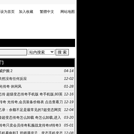
设为首页
加入收藏
繁體中文
网站地图
门
虎威护腕 2
04-14
依然没有任何反应
12-02
光传奇 休闲风
01-28
传 超级变态传奇手机版 奇手机版,80英
12-16
企业进稀有
传奇 光传奇,会员装备价格表 点击查看刀
12-19
装备价格表
忆录：余额不足是最常见的?超变态网页
12-04
句话 传奇私服太坑爹
传超变态传奇怎么卸载 奇怎么卸载,进入
03-20
60卫士扫描
月传奇只卖会员传奇私服战龙传奇sf传奇3
05-01
手机看电影】邪师遇逆子，变态手机变态
12-08