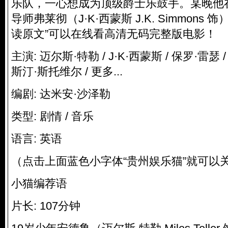
乐队，一心想成为顶级爵士乐鼓手。某晚他
导师弗莱彻（J·K·西蒙斯 J.K. Simmons
读原文”可以在线看高清无码完整版电影！
主演: 迈尔斯·特勒 / J·K·西蒙斯 / 保罗·雷瑟 
斯汀·斯托维尔 / 更多...
编剧: 达米安·沙泽勒
类型: 剧情 / 音乐
语言: 英语
（点击上面蓝色小字体“贵州娱乐猫”就可以
小猫编荐语
片长: 107分钟