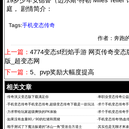
19岁少年安德鲁（迈尔斯·特勒 Miles Tell
庭， 剧情简介：
Tags:
手机变态传奇
作者：奔跑
上一篇：
4774变态sf烈焰手游 网页传奇变
版_超变态网
下一篇：
5、pvp奖励大幅度提高
相关文章
·
传奇演义变态版下载满足你
·
单职业变态传奇公益
·
手机变态传奇手机变态传奇,超级变态传奇下载是一款玩法
·
求个手机变态传奇手
自由的动作类rpg
·
力求带给玩家超级爽快的PK体验
·
求个手机变态传奇手
·
如果没有血量80／90的红猪和黑猪
·
手机变态传奇!热血
手
·
顺手测试了下魔法躲避的"冰山一角"受攻击方道士
·
其实也是无聊才来凑