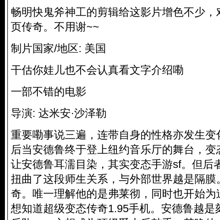
畅明快鬼斧神工的剪辑给这影片增色不少，
页传奇。不用谢~~
制片国家/地区: 美国
干估你娃儿也不会认真看文字介绍嘞
一部不错的电影
导演: 达米安·沙泽勒
重要嘞事说三遍，连带自身的性格亦发生变
后当安德鲁终于登上纽约音乐厅的舞台，变
让安德鲁耳濡目染，其实变态手游sf。但后
扭曲了这段师生关系，与外部世界越是隔膜
奇。唯一理解他的是弗莱彻，同时也开始为
想知道超级变态传奇1.95手机。安德鲁越