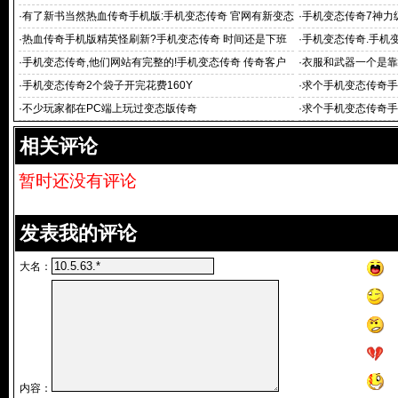
·
有了新书当然热血传奇手机版:手机变态传奇 官网有新变态
·
手机变态传奇7神力
热血传奇
·
热血传奇手机版精英怪刷新?手机变态传奇 时间还是下班
·
手机变态传奇.手机变态
去买新开超变态
·
手机变态传奇,他们网站有完整的!手机变态传奇 传奇客户
·
衣服和武器一个是靠
端下载
·
手机变态传奇2个袋子开完花费160Y
·
求个手机变态传奇手
游 传奇手游_手机
·
不少玩家都在PC端上玩过变态版传奇
·
求个手机变态传奇手
变态传奇手游
相关评论
暂时还没有评论
发表我的评论
大名：
内容：