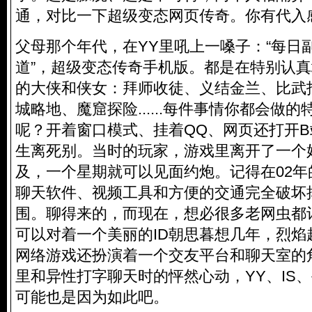
通，对比一下超级变态网页传奇。你有代入
父母那个年代，在YY里吼上一嗓子：“每日
道”，
超级变态传奇手机版
。都是在特别认真
的大侠和侠女：拜师收徒、义结金兰、比武
城略地、魔窟探险......每件事情你都会做
呢？开着窗口模式、挂着QQ、网页还打开
生离死别。当时的玩家，游戏里离开了一个
及，一个星期就可以见面约炮。记得在02
聊天软件、视频工具和方便的交通完全破坏
围。聊得来的，而现在，想必很多老网虫都
可以对着一个美丽的ID朝思暮想几年，烈焰
网络游戏还扮演着一个交友平台和聊天室的
里和异性打字聊天时的怦然心动，YY、IS
可能也是因为如此吧。