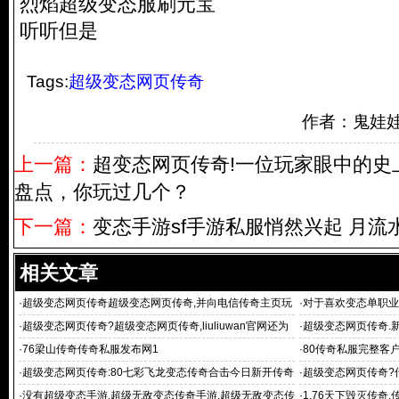
烈焰超级变态服刷元宝
听听但是
Tags:
超级变态网页传奇
作者：鬼娃
上一篇：
超变态网页传奇!一位玩家眼中的史
盘点，你玩过几个？
下一篇：
变态手游sf手游私服悄然兴起 月流
相关文章
·
超级变态网页传奇超级变态网页传奇,并向电信传奇主页玩
·
对于喜欢变态单职业
家免费开放传
·
超级变态网页传奇?超级变态网页传奇,liuliuwan官网还为
·
超级变态网页传奇.
玩
服平台
·
76梁山传奇传奇私服发布网1
·
80传奇私服完整客
·
超级变态网页传奇:80七彩飞龙变态传奇合击今日新开传奇
·
超级变态网页传奇?传奇 
私服合击传奇发
务端,1.76金币复
·
没有超级变态手游,超级无敌变态传奇手游,超级无敌变态传
·
1.76天下毁灭传奇,