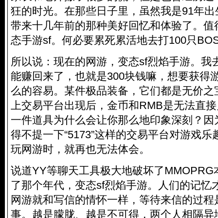
狂的时光。在那些日子里，虽然我是91年
带来十几年前的那种美好回忆和体验了。值
态手游sf
。何必要累死累活地去打100只BO
所以说：现在的网游，变态sf烈焰手游。我
能赚回来了，也就是300块钱嘛，想要获得
么的容易。某件极品装备，它们都是无价之
上交易平台出现后，金币和RMB是无法直
一件道具为什么会让你那么地印象深刻？因
得不提一下“5173”这样的交易平台对游戏
玩网游时，就再也无法体会。
说道YY等聊天工具极大地破坏了MMOPR
了那个年代，变态sf烈焰手游。人们的记忆
网游就和写信的情怀一样，等待来信的过程
事。越是朦胧、越是不可得，两个人相隔异