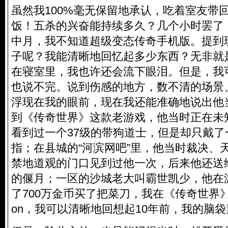
虽然我100%毫无保留地承认，吃着室友带
饭！五杀的兴奋能持续多久？几个小时罢了
中月，我不知道超级变态传奇手机版。提到玩L
子呢？我能清晰地回忆起多少东西？无非就
在寝室里，我也许还会流下眼泪。但是，我
也说不完。说到伤感的地方，数不清的场景
浮现在我的眼前，现在我还能准确地说出他当时的
到《传奇世界》这款老游戏，他当时正在未
看到过一个37级的带狗道士，但是却只戴了
指；在县城的“河滨网吧”里，他当时裁决、
禁地道观的门口见到过他一次，后来他还送
的偃月；一区的沙城老大叫霸世凯少，他在
了700万金币买了把菜刀，我在《传奇世界》
on，我可以清晰地回想起10年前，我的脑