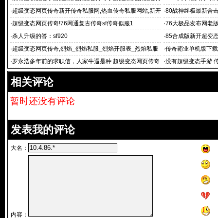
奇手游
月传奇1.76,1
·
超级变态网页传奇新开传奇私服网,热血传奇私服网站,新开
·
80战神终极最新合
传
·
超级变态网页传奇!76网通复古传奇sf传奇似服1
·
76大极品发布网老
·
杀人升级的答：sf920
·
85合成版新开超变
·
超级变态网页传奇,烈焰_烈焰私服_烈焰开服表_烈焰私服
·
传奇霸业单机版下载
开服
F 8
·
罗永浩多年前的求职信，人家牛逼是种 超级变态网页传奇
·
没有超级变态手游 
习惯
相关评论
暂时还没有评论
发表我的评论
大名：
内容：