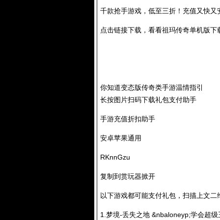
千款抢手游戏，低至三折！充值又快又
点击链接下载，看看
祖玛传奇单机版下
你知道变态版传奇类手游温情指引
长按图片扫码下载礼包支付助手
手游充值折扣助手
安卓苹果通用
RKnnGzu
复制到赏玩器掀开
以下游戏都可能支付礼包，扫描上文二维码或
1.梦境-丢失之地 &nbaloneyp;学会超级