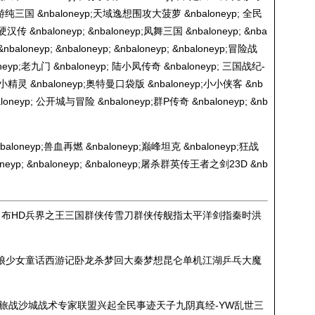
纯三国 &nbaloneyp;天域逸想围攻大菠萝 &nbaloneyp; 全民
硬汉传 &nbaloneyp; &nbaloneyp;凤舞三国 &nbaloneyp; &nba
neyp; &nbaloneyp; &nbaloneyp; &nbaloneyp;冒险战
oneyp;老九门 &nbaloneyp; 陆小凤传奇 &nbaloneyp; 三国战纪-
精灵 &nbaloneyp;奥特曼口袋版 &nbaloneyp;小小侠客 &nb
eyp; 公开城与冒险 &nbaloneyp;群P传奇 &nbaloneyp; &nb
loneyp;兽血再燃 &nbaloneyp;巅峰坦克 &nbaloneyp;狂战
eyp; &nbaloneyp; &nbaloneyp;屠杀群英传王者之剑23D &nb
吕布HD兵界之王三国群侠传雪刀群侠传舰指太平洋剑指秦时洪
娘少女童话西游记卧龙杀梦回大秦梦想昆仑单机江湖乒乓大魔
之旅战沙城战术专家联盟兴起全民事迹天子九阴真经-YW乱世三