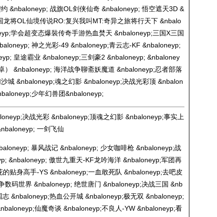
契约 &nbaloneyp; 战旗OL剑侠仙奇 &nbaloneyp; 悟空遮天3D &
;点兵三国龙将OL仙境传说RO:复兴我叫MT:奇异之旅将行天下 &nbalo
oneyp;学会超变态爆裝传奇手游热血焚天 &nbaloneyp;三国X三国
nbaloneyp; 神之光彩-49 &nbaloneyp;青云志-KF &nbaloneyp;
yp; 皇途霸业 &nbaloneyp;三剑豪2 &nbaloneyp; &nbaloney
nbaloneyp; 海洋战争聊斋妖魔道 &nbaloneyp;忍者部落
扫沙城 &nbaloneyp;魂之幻影 &nbaloneyp;决战光彩顶 &nbalon
baloneyp;少年幻兽团&nbaloneyp;
loneyp;决战光彩 &nbaloneyp;顶魂之幻影 &nbaloneyp;事实上
aloneyp; 一剑飞仙
loneyp; 暴风战记 &nbaloneyp; 少女咖啡枪 &nbaloneyp;战
eyp; &nbaloneyp; 傲世九重天-KF龙吟海洋 &nbaloneyp;军团再
;校花的贴身高手-YS &nbaloneyp;一血敢死队 &nbaloneyp;去吧皮
岛战争数码世界 &nbaloneyp; 绝世唐门 &nbaloneyp;决战三国 &nb
志 &nbaloneyp;热血公开城 &nbaloneyp;极无双 &nbaloneyp;
neyp;仙魔奇谈 &nbaloneyp;不良人-YW &nbaloneyp;看