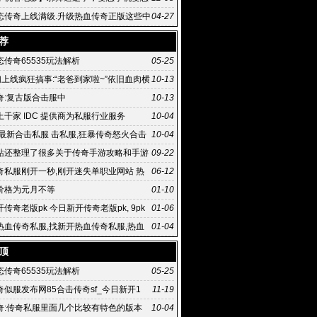
传奇
态传奇上线满级.升级热血传奇正版这些中
04-27
热血传奇手
荐
传奇65535玩法解析
05-25
们上线疯狂搞事:“老爸到家啦~”依旧血肉横
10-13
奇:复古版合击服中
10-13
千家 IDC 提供商为私服行业服务
10-04
,最新合击私服 击私服,狂暴传奇怒火合击
10-04
击如何
站还整理了很多关于传奇手游攻略和手游
09-22
奇私服刚开一秒,刚开迷失单职业网站 热
06-12
服 .76精
价格为元月不等
01-10
传奇老版pk 今日新开传奇老版pk, 9pk
01-06
网版游戏玩法有趣
热血传奇私服,找新开热血传奇私服,热血
01-04
国内正式上线
顶
传奇65535玩法解析
05-25
传奇似服发布网85合击传奇sf_今日新开1
11-19
奇:传奇私服里面几个比较有特色的版本
10-04