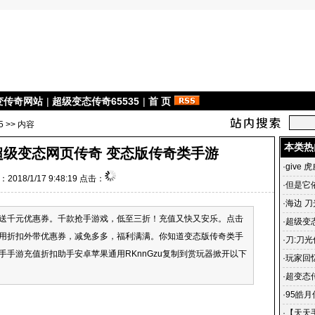
变传奇网站
|
超级变态传奇65535
|
首 页
5
>> 内容
本类热
超级变态网页传奇 变态版传奇类手游
·
give 
2018/1/17 9:48:19 点击：
·
但是它
·
海边 刀
册送千元优惠券。千款抢手游戏，低至三折！充值又快又安乐。点击
·
超级变态
用折扣外带优惠券，减免多多，福利满满。你知道变态版传奇类手
雄合击
·
刀:刀光
手游充值折扣助手安卓苹果通用RKnnGzu复制到赏玩器掀开以下
光传奇
·
玩家回
传奇 一
·
超变态
杀毒、3
·
95皓
。
私服宣
·
【天天