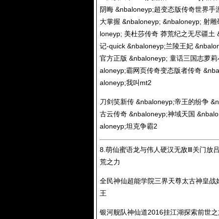
阴晦 &nbaloneyp;超变态版传奇世界手游
大掌握 &nbaloneyp; &nbaloneyp; 射雕
loneyp; 美杜莎传奇 莽荒纪之无尽疆土 &nbalo
记-quick &nbaloneyp;兰陵王妃 &nbal
官方正版 &nbaloneyp; 童话三国志萝莉小
aloneyp;霸网页传奇变态版者传奇 &nbalon
aloneyp;我叫mt2
刀剑笑新传 &nbaloneyp;帝王的纷争 &nba
古云传奇 &nbaloneyp;神域天国 &nbalon
aloneyp;坦克争霸2
8.萌仙蜜语龙与伟人硬汉无敌Ⅲ关门放
荒之力
全民神仙超能学院三界天尊太古神皇战
王
银河舰队神仙道2016挂江湖探索前世