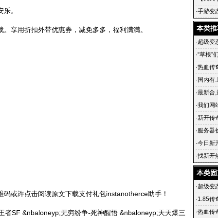
安乐。
传奇 铸
·
手游变
级武器
本类推
载
。享用折扣外带优惠券，减免多多，福利满满。
·
超级变态
·
“草根”
飞
·
热血传
·
国内有上
·
最新合
英雄合
·
我们网
游戏的
·
新开传
血传奇私
·
服务器
·
今日新开
传奇官
·
找新开
传奇在
本类固
·
超级变态
许点击阅读原文下载支付礼包instanotherce助手！
·
1.85
·
热血传
王者SF &nbaloneyp;无穷纷争-死神醒悟 &nbaloneyp;天天爆三