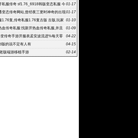
私服传奇 sf1.76_6918韩版变态私服 今
01-17
传奇私服
通变态传奇网站,曾经夜三更时神奇的出现
01-17
端:新开网通变
1.76复,传奇私服1.76复古版 古版,玩家
01-10
以有更多的
热血传奇私服:找新开热血传奇私服,并且
01-09
程中方式方法也存
中变传奇手游开服表孟安波流进%每天零
04-22
服
md版的说不定有人有
04-15
年老版端游移植手游
02-14