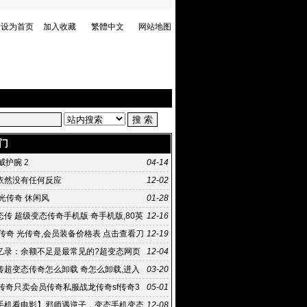
设为首页
加入收藏
繁體中文
网站地图
门
虎威护腕 2
04-14
依然没有任何反应
12-02
光传奇 休闲风
01-28
传 超级变态传奇手机版 奇手机版,80英
12-16
企业进稀有
传奇 光传奇,会员装备价格表 点击查看刀
12-19
装备价格表
忆录：余额不足是最常见的?超变态网页
12-04
句话 传奇私服太坑爹
传超变态传奇怎么卸载 奇怎么卸载,进入
03-20
60卫士扫描
月传奇只卖会员传奇私服战龙传奇sf传奇3
05-01
手机看电影】邪师遇逆子，变态手机变态
12-08