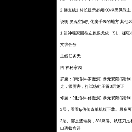
2.接支线1 村长提示必须KO掉黑风教主
说明:灵魂空间打化魔手镯的地方 其他
1.进神秘家园往左跑跟尤依（51，抓
支线任务
主线任务无
四.神秘家园
罗魔：(南沼林-罗魔洞) 暴无双阳(
走，很厉害，打试练蛙王得3层凭证
修魔：(北沼林-修魔洞) 暴无双阳(阴)
3层，看看lp仿传奇单机版下载。最多
2层、都是些蛙类，8%麻痹、试练刀足
口离蚁宫进