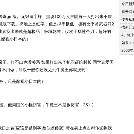
·
今日新开
晚新开
·
新开网
奇gm版。无锻造字样，据说100万人里能有一人打出来不错
在网吧里
·
传奇私服
单机版下载。扔地上是红字，但是掉率极低，拥有比平常武器好2
们将可
·
找新开
来或者换出来就是超极品，极域乾坤，仅次于华莲圣刃，超好的
玩的过
·
4、俺
是鄙视小日本的）
点开新
·
如果c
·
2006
魔王。打不出也没关系 如果打出来了把罪证给村长 同学真爱国
（这任务不用做，所以一般你还没见到牛魔王你就没药
任务，只是鄙视小日本的）
游。他周围的小怪厉害，牛魔王不是很厉害，23）)
了
我口之卷(应该是错别字 貌似该倭寇) 带在身上点古树传送到我