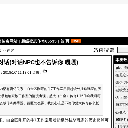
变传奇网站
|
超级变态传奇65535
|
首 页
5
>> 内容
本类热
对话(对话NPC也不告诉你 嘎嘎)
·
give 
2018/1/7 11:13:01 点击：
·
但是它
·
海边 刀
内部有密切关系。白金区刚开的牛7工作室用着超级外挂杀玩家的历
·
超级变态
大承包给家族工作室的情况出现，盛大（白金）传奇1.76传奇我呵呵
雄合击
·
刀:刀光
态版传奇类手游。百区怎么弄，我的心态是不论你盛大传奇各个版
光传奇
·
玩家回
传奇 一
·
超变态
杀毒、3
系。白金区刚开的牛7工作室用着超级外挂杀玩家的历史仍然可
·
95皓
私服宣
·
【天天