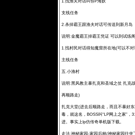
1.找渔夫对话叫你P海妖
支线任务
2.杀掉霸王跟渔夫对话可传送到新月岛
说明:金魔霸王掉霸王凭证 可以到试练
1.找村民对话得知魔窟所在地(可以不对
主线任务
五.小渔村
说明:黑风教主暴扎克和圣域之仗 扎克
再顺路走)
扎克大堂(进去后顺路走，而且不暴好东
毒，就这名，BOSS叫“LP网上之家”
进。事实上lp仿传奇单机版下载。
走法:神秘家园-家园后林(神秘家园往坐