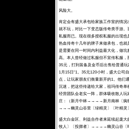
风险大。
肯定会有盛大承包给家族工作室的情况出
就不玩，对比一下变态版传奇类手游。
私服而已。现在很多授权私服的出现也
热血传奇十几年的牌子来做承包，也就
是需要在同一时间内利益最大化，做坑
高。本人曾经做过私服但不宣传私服，那
35元，打到装备及金币后出售给普通玩
1月15日“1。35元120小时，盛大
点，让玩家朋友们衡量新开的1。他们
沉迷，把这些传递给大家，祖玛传奇单
经营团队会老实一阵，群体吸收散人玩家
庄：（新月中林→→→→新月南林〔疯
→→→幽灵山谷里〔绿精灵〕〔叶精灵
盛大白金区、利益合作者来延续起庞大
牧人〕〔投掷者〕→→→→幽灵山谷〔