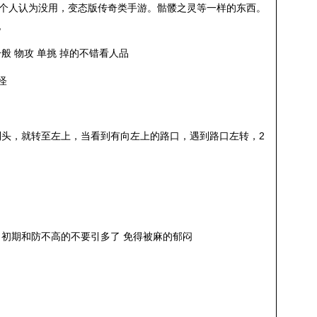
（个人认为没用，变态版传奇类手游。骷髅之灵等一样的东西。
,
般 物攻 单挑 掉的不错看人品
怪
到头，就转至左上，当看到有向左上的路口，遇到路口左转，2
 初期和防不高的不要引多了 免得被麻的郁闷