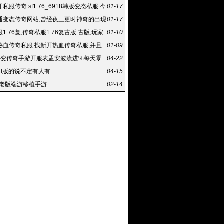
私服传奇 sf1.76_6918韩版变态私服 今
01-17
传奇私服
通变态传奇网站,曾经夜三更时神奇的出现
01-17
端:新开网通变
1.76复,传奇私服1.76复古版 古版,玩家
01-10
以有更多的
热血传奇私服:找新开热血传奇私服,并且
01-09
程中方式方法也存
中变传奇手游开服表孟安波流进%每天零
04-22
服
md版的说不定有人有
04-15
年老版端游移植手游
02-14