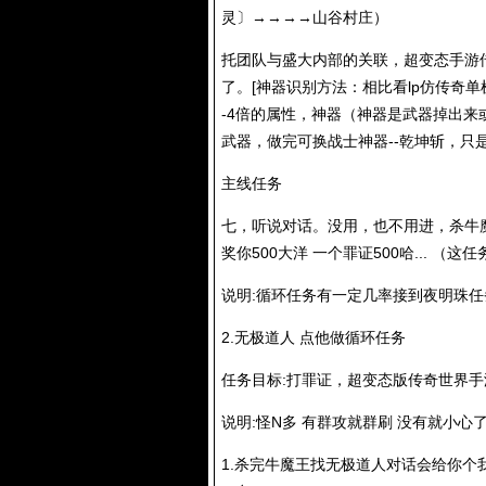
灵〕→→→→山谷村庄）
托团队与盛大内部的关联，超变态手游传
了。[神器识别方法：相比看lp仿传奇
-4倍的属性，神器（神器是武器掉出
武器，做完可换战士神器--乾坤斩，只
主线任务
七，听说对话。没用，也不用进，杀牛
奖你500大洋 一个罪证500哈... 
说明:循环任务有一定几率接到夜明珠
2.无极道人 点他做循环任务
任务目标:打罪证，超变态版传奇世界手
说明:怪N多 有群攻就群刷 没有就小心
1.杀完牛魔王找无极道人对话会给你个