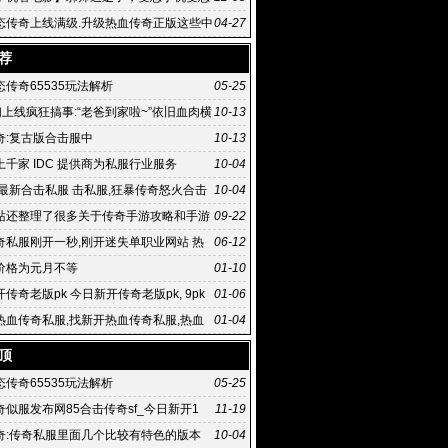
传奇
态传奇上线满级.升级热血传奇正版这些中
04-27
热血传奇手
荐
传奇65535玩法解析
05-25
们上线疯狂搞事:“老爸到家啦~”依旧血肉横
10-13
奇:复古版合击服中
10-13
千家 IDC 提供商为私服行业服务
10-04
,最新合击私服 击私服,狂暴传奇怒火合击
10-04
击如何
站还整理了很多关于传奇手游攻略和手游
09-22
奇私服刚开一秒,刚开迷失单职业网站 热
06-12
服 .76精
价格为元月不等
01-10
传奇老版pk 今日新开传奇老版pk, 9pk
01-06
网版游戏玩法有趣
热血传奇私服,找新开热血传奇私服,热血
01-04
国内正式上线
顶
传奇65535玩法解析
05-25
传奇似服发布网85合击传奇sf_今日新开1
11-19
奇:传奇私服里面几个比较有特色的版本
10-04