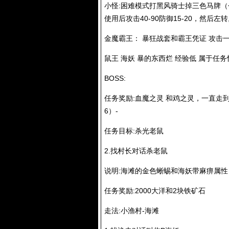
小怪:困难模式打黑风骑士掉三色马牌
使用后攻击40-90防御15-20，然后左转
金魔霸王： 暴狂战套和霸王凭证 攻击一
鼠王 海妖 暴的东西烂 经验低 属于任务
BOSS:
任务奖励:血魔之灵 和鸡之灵，一直走
6）-
任务目标:杀光老鼠
2.找村长对话杀老鼠
说明:海滩的金色蜥蜴和海妖带麻痹属性
任务奖励:2000大洋和2块铁矿石
走法:小渔村-海滩