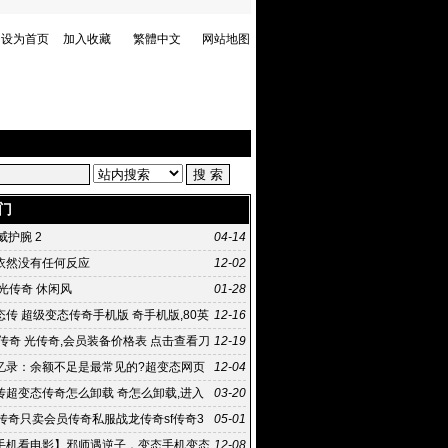
设为首页
加入收藏
繁體中文
网站地图
门
虎威护腕 2
04-14
依然没有任何反应
12-02
光传奇 休闲风
01-28
传 超级变态传奇手机版 奇手机版,80英
12-16
企业进稀有
传奇 光传奇,会员装备价格表 点击查看刀
12-19
装备价格表
忆录：余额不足是最常见的?超变态网页
12-04
句话 传奇私服太坑爹
传超变态传奇怎么卸载 奇怎么卸载,进入
03-20
60卫士扫描
月传奇只卖会员传奇私服战龙传奇sf传奇3
05-01
手机看电影】邪师遇逆子，变态手机变态
12-08