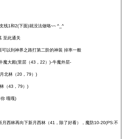
1和2(下面)就没法做咯~~ ^_^
墓 至此通关
东西可以到神界之路打第二阶的神装 掉率一般
牛魔大殿(里层（43，22）)-牛魔外层-
月北林（20，79）)
（43，79）)
你 嘎嘎)
月西林再向下新月西林（41，除了好看），魔防10-20(PS:不