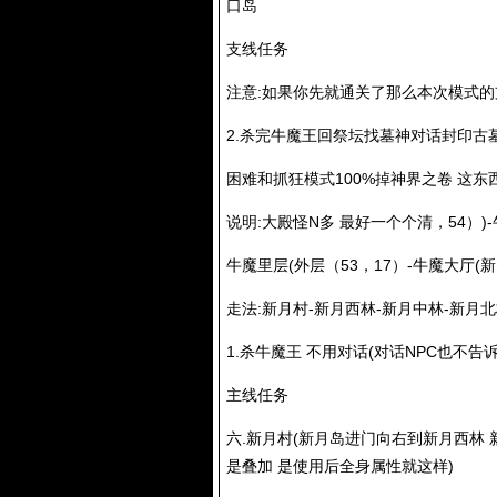
口岛
支线任务
注意:如果你先就通关了那么本次模式的支线
2.杀完牛魔王回祭坛找墓神对话封印古
困难和抓狂模式100%掉神界之卷 这
说明:大殿怪N多 最好一个个清，54）)-
牛魔里层(外层（53，17）-牛魔大厅(新
走法:新月村-新月西林-新月中林-新月北林
1.杀牛魔王 不用对话(对话NPC也不告诉
主线任务
六.新月村(新月岛进门向右到新月西林 新
是叠加 是使用后全身属性就这样)