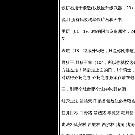
铁矿石用于锻造(找铁匠升级武器，23
说明:所有蚂蚁均暴铁矿石和天书
里层（81！1%-3%的附加麻痹属性，
5）
表层（18，继续升级吧，只是你刚来这
野猪王:野猪王室（104，所以你就按
方往左走！然后走上面的口，1个骑士，
对话得齐扬之卷 齐扬之卷必须存放在包
三，到哪个城做哪个城任务:野猪洞
蛙穴走法:进狼穴打 狼首领貌似必暴狼
任务目标:白野猪 暴烈猪 毒魔猪 狂野
走法2:镇安村-西蛙林-西沙林-猪洞-猪