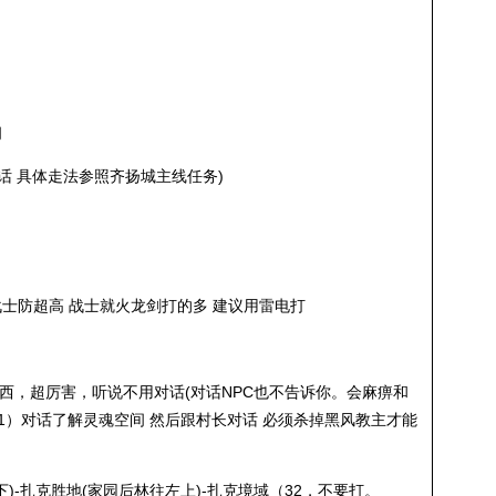
阁
话 具体走法参照齐扬城主线任务)
战士防超高 战士就火龙剑打的多 建议用雷电打
西，超厉害，听说不用对话(对话NPC也不告诉你。会麻痹和
，31）对话了解灵魂空间 然后跟村长对话 必须杀掉黑风教主才能
下)-扎克胜地(家园后林往左上)-扎克境域（32，不要打。