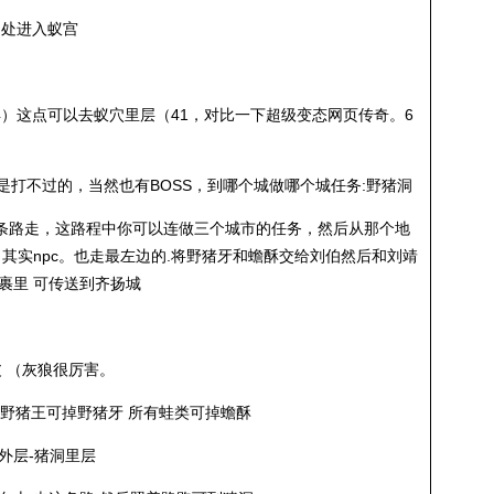
）处进入蚁宫
24）这点可以去蚁穴里层（41，对比一下超级变态网页传奇。6
是打不过的，当然也有BOSS，到哪个城做哪个城任务:野猪洞
这条路走，这路程中你可以连做三个城市的任务，然后从那个地
其实npc。也走最左边的.将野猪牙和蟾酥交给刘伯然后和刘靖
裹里 可传送到齐扬城
皮 （灰狼很厉害。
猪 野猪王可掉野猪牙 所有蛙类可掉蟾酥
洞外层-猪洞里层