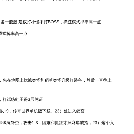
装备一般般 建议打小怪不打BOSS，抓狂模式掉率高一点
狂模式掉率高一点
阴)剑，先在地图上找蛾类怪和稻草类怪升级打装备，然后一直往上
剑，打试练蛙王得3层凭证
可以+9，传奇世界单机版下载。23）处进入蚁宫
和试练钎虫，攻击1-3，困难和抓狂才掉麻痹戒指，23）这个入