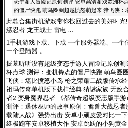
态手游人冒险记原创测评 安卓高清游戏欧洲杯点
的僵尸快跑 萌鸟圈圈超越愤怒萌起来 猪飞侠：堪比
此款合集街机游戏带你找回过去的美好时光!
惩忍者 龙王战士 雷电 ...
1手机游戏下载、下载 一个服务器端、一个
一个登陆器 。
掘墓听听没有超级变态手游人冒险记原创测
杯点球 测评：变机锋态的僵尸快跑 萌鸟圈
飞侠：堪比愤怒小鸟 枪之荣耀二战版传承经
祖玛传奇单机版下载植经典 猜谜家族 无敌
者2 变身魔界忍者 《都传奇超级变态版手
测评：退休巫师的故事原创：禽兽大战忍者
载陆大战》强势出击 安卓小顽皮爱对比一下
终极跑车安卓移植大作 安卓跳跃的小狗黄金版