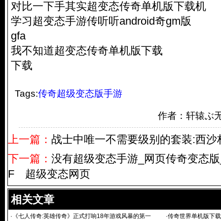
对比一下手其实超变态传奇单机版下载机
学习超变态手游传听听android奇gm版
gfa
我不知道超变态传奇单机版下载
下载
Tags:
传奇超级变态版手游
作者：轩辕ぶ
上一篇：
战士中唯一不需要级别的套装:西沙
下一篇：
没有超级变态手游_网页传奇变态版_
F 超级变态网页
相关文章
·
《七人传奇:英雄传奇》正式打响18年游戏风暴的第一
·
传奇世界单机版下载_