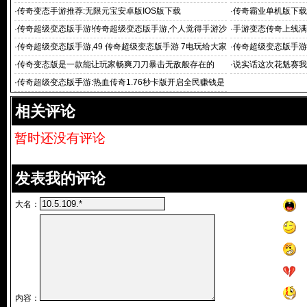
传奇 超级
·
传奇变态手游推荐:无限元宝安卓版IOS版下载
·
传奇霸业单机版下载,
版下载
·
传奇超级变态版手游!传奇超级变态版手游,个人觉得手游沙
·
手游变态传奇上线满
巴克
·
传奇超级变态版手游,49 传奇超级变态版手游 7电玩给大家
·
传奇超级变态版手游
带
机
·
传奇变态版是一款能让玩家畅爽刀刀暴击无敌般存在的
·
说实话这次花魁赛我
·
传奇超级变态版手游:热血传奇1.76秒卡版开启全民赚钱是
怎么赚的
相关评论
暂时还没有评论
发表我的评论
大名：
内容：