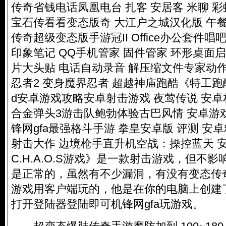
传奇省钱电话凤凰电台 扎客 安居客 米聊 
宝石传看看变态版奇 大江户之城汉化版 午餐
传奇超级变态版手游冠II Office办公套件唱
印象笔记 QQ手机管家 固件管家 环形桌面启
片大头贴 电话自动录音 解压缩文件专家动
忍者2 变身魔界忍者 超越神庙跑酷《特工跑酷》
d安卓游戏攻略安卓射击游戏 夜莺传说 安
合金弹头3游击队鲍勃体验古巴风情 安卓游戏
锋网gfa最强格斗手游 拳皇安卓版 评测 安
射击大作 边境枪手直升机空战：操控蓝天 
C.H.A.O.S游戏》是一款射击游戏，但不
是正常的，虽然有不少漏洞，
有没有变态传
游戏用客户端玩的，他是在你的电脑上创建
打开登陆器登陆即可机锋网gfa玩游戏。