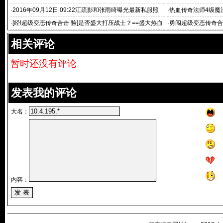
益超级变态传
·
2016年09月12日 09:22江疏影和张雨绮曝光最新私服照
·
热血传奇法师4级魔
·
[经!超级变态传奇合击 验]是否盛大打压战士？==盛大热血
·
勇闯超级变态传奇合
传奇推广员doxgame
网站[网蓝引擎]
相关评论
暂时还没有评论
发表我的评论
大名：
内容：